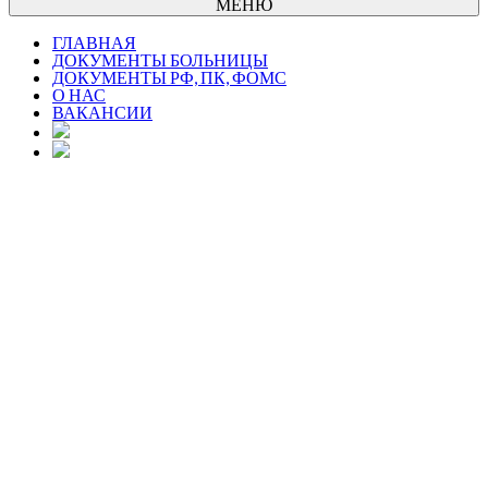
МЕНЮ
ГЛАВНАЯ
ДОКУМЕНТЫ БОЛЬНИЦЫ
ДОКУМЕНТЫ РФ, ПК, ФОМС
О НАС
ВАКАНСИИ
Защити себя!
Будьте бдительны !
Злоумышленники не дремлют.