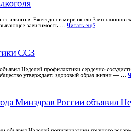
алкоголя
аза от алкоголя Ежегодно в мире около 3 миллионов
вызывающее зависимость …
Читать ещё
тики ССЗ
и объявил Неделей профилактики сердечно-сосудист
сообщество утверждает: здоровый образ жизни — …
Ч
года Минздрав России объявил Н
сии объявил Неделей популяризации грудного вскар