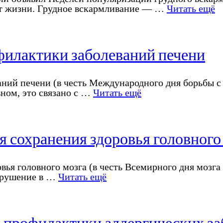
нут жизни. Грудное вскармливание — …
Читать ещё
офилактики заболеваний печени
аний печени (в честь Международного дня борьбы с
вном, это связано с …
Читать ещё
я сохранения здоровья головного
овья головного мозга (в честь Всемирного дня мозг
арушение в …
Читать ещё
я профилактики аллергических з