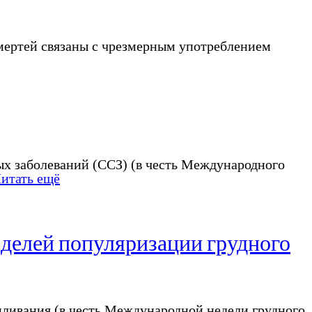
 смертей связаны с чрезмерным употреблением
ых заболеваний (ССЗ) (в честь Международного
итать ещё
еделей популяризации грудного
мливания (в честь Международной недели грудного