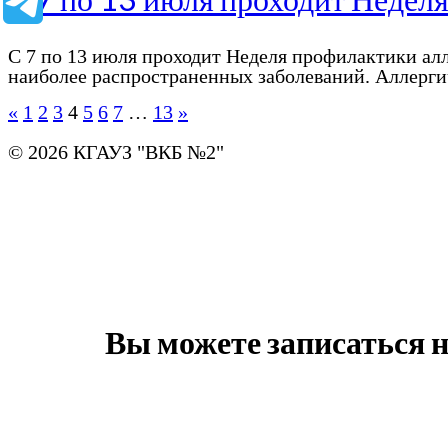
С 7 по 13 июля проходит Неделя профилактики алл
наиболее распространенных заболеваний. Аллерг
«
1
2
3
4
5
6
7
…
13
»
© 2026 КГАУЗ "ВКБ №2"
Вы можете записаться 