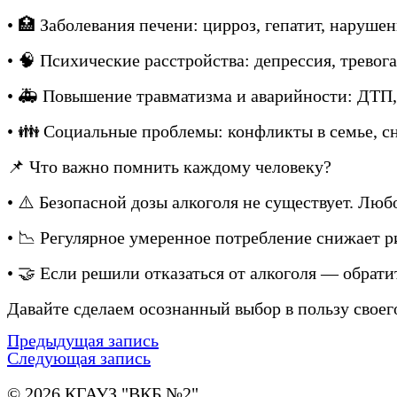
• 🏥 Заболевания печени: цирроз, гепатит, наруше
• 🧠 Психические расстройства: депрессия, тревога
• 🚑 Повышение травматизма и аварийности: ДТП,
• 👪 Социальные проблемы: конфликты в семье, с
📌 Что важно помнить каждому человеку?
• ⚠️ Безопасной дозы алкоголя не существует. Люб
• 📉 Регулярное умеренное потребление снижает р
• 🤝 Если решили отказаться от алкоголя — обрат
Давайте сделаем осознанный выбор в пользу своег
Предыдущая запись
Следующая запись
© 2026 КГАУЗ "ВКБ №2"