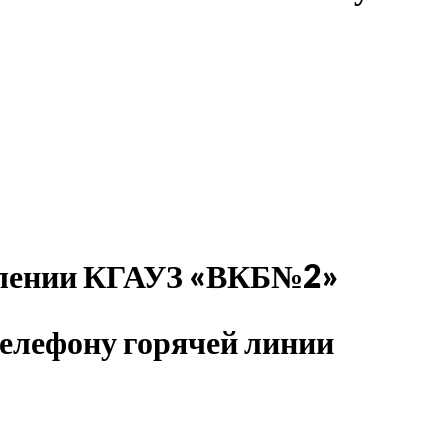
делении КГАУЗ «ВКБ№2»
елефону горячей линии