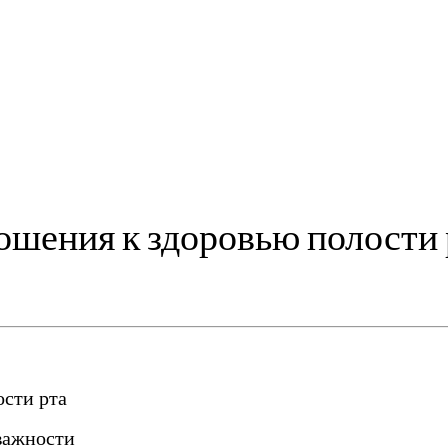
ошения к здоровью полости 
ости рта
важности