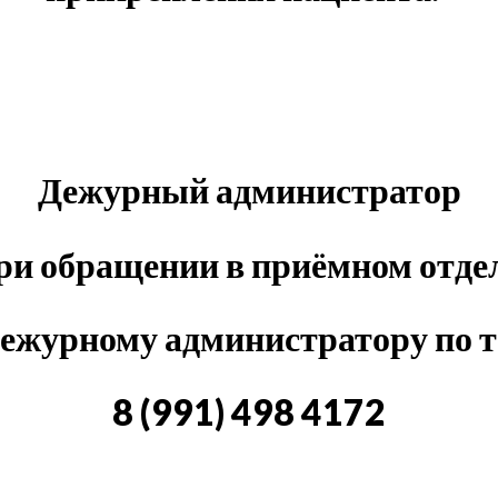
Дежурный администратор
 при обращении в приёмном от
дежурному администратору по т
8 (991) 498 4172