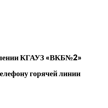
делении КГАУЗ «ВКБ№2»
елефону горячей линии