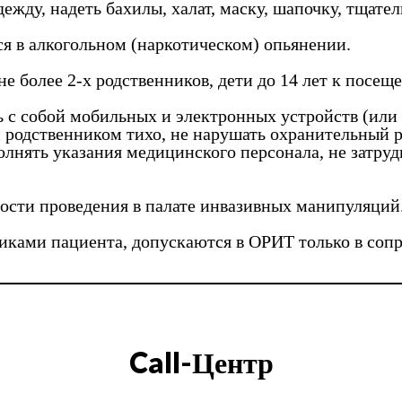
жду, надеть бахилы, халат, маску, шапочку, тщате
я в алкогольном (наркотическом) опьянении.
не более 2-х родственников, дети до 14 лет к посе
ть с собой мобильных и электронных устройств (или
родственником тихо, не нарушать охранительный ре
лнять указания медицинского персонала, не затру
мости проведения в палате инвазивных манипуляций
иками пациента, допускаются в ОРИТ только в сопр
Call-Центр