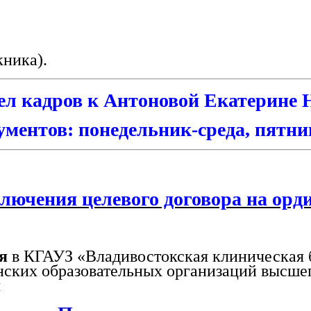
ника).
л кадров к Антоновой Екатерине Н
ентов: понедельник-среда, пятница
лючения целевого договора на орд
ня
в КГАУЗ «Владивостокская клиническая
ских образовательных организаций высшего
ы