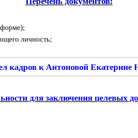
Перечень документов:
 форме);
ющего личность;
л кадров к Антоновой Екатерине Н
ьности для заключения целевых до