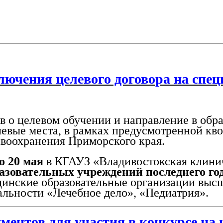
ОСТЕЙ
лючения целевого договора на спец
елевом обучении и направление в образ
елевые места, в рамках предусмотренной кв
авоохранения Приморского края.
о 20 мая
в КГАУЗ «Владивостокская клини
азовательных учреждений последнего го
ицинские образовательные организации выс
альности «Лечебное дело», «Педиатрия».
ментов для участия в конкурсе на 