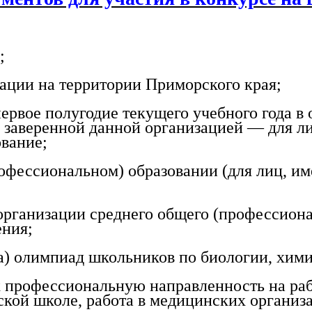
;
ции на территории Приморского края;
вое полугодие текущего учебного года в 
, заверенной данной организацией — для л
ование;
ессиональном) образовании (для лиц, им
ганизации среднего общего (профессионал
ения;
 олимпиад школьников по биологии, химии
офессиональную направленность на работ
кой школе, работа в медицинских организ